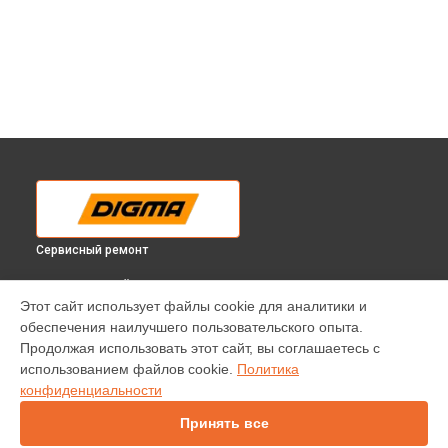
Сервисный ремонт
ВЫБЕРИ СВОЙ ГОРОД
Этот сайт использует файлы cookie для аналитики и
Гидроизоляция электросамоката HF5.5-6 Digma в
обеспечения наилучшего пользовательского опыта.
Краснодаре
Продолжая использовать этот сайт, вы соглашаетесь с
Гидроизоляция электросамоката HF5.5-6 Digma в
использованием файлов cookie.
Политика
Ростове-на-Дону
конфиденциальности
Гидроизоляция электросамоката HF5.5-6 Digma в
Нижнем
Новгороде
Принять все
Гидроизоляция электросамоката HF5.5-6 Digma в