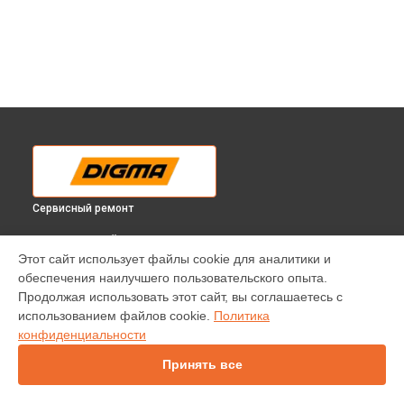
Сервисный ремонт
ВЫБЕРИ СВОЙ ГОРОД
Этот сайт использует файлы cookie для аналитики и
Замена корпуса электросамоката HF8.5-4 Digma в
обеспечения наилучшего пользовательского опыта.
Краснодаре
Продолжая использовать этот сайт, вы соглашаетесь с
Замена корпуса электросамоката HF8.5-4 Digma в
использованием файлов cookie.
Политика
Ростове-на-Дону
конфиденциальности
Замена корпуса электросамоката HF8.5-4 Digma в
Нижнем
Новгороде
Принять все
Замена корпуса электросамоката HF8.5-4 Digma в
Новосибирске